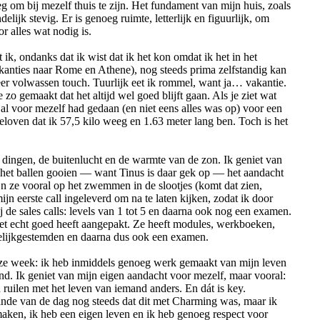
g om bij mezelf thuis te zijn. Het fundament van mijn huis, zoals
ndelijk stevig. Er is genoeg ruimte, letterlijk en figuurlijk, om
r alles wat nodig is.
ik, ondanks dat ik wist dat ik het kon omdat ik het in het
kanties naar Rome en Athene), nog steeds prima zelfstandig kan
eer volwassen touch. Tuurlijk eet ik rommel, want ja… vakantie.
zo gemaakt dat het altijd wel goed blijft gaan. Als je ziet wat
al voor mezelf had gedaan (en niet eens alles was op) voor een
eloven dat ik 57,5 kilo weeg en 1.63 meter lang ben. Toch is het
e dingen, de buitenlucht en de warmte van de zon. Ik geniet van
 het ballen gooien — want Tinus is daar gek op — het aandacht
jn ze vooral op het zwemmen in de slootjes (komt dat zien,
ijn eerste call ingeleverd om na te laten kijken, zodat ik door
ij de sales calls: levels van 1 tot 5 en daarna ook nog een examen.
het echt goed heeft aangepakt. Ze heeft modules, werkboeken,
elijkgestemden en daarna dus ook een examen.
eze week: ik heb inmiddels genoeg werk gemaakt van mijn leven
ind. Ik geniet van mijn eigen aandacht voor mezelf, maar vooral:
 ruilen met het leven van iemand anders. En dát is key.
 einde van de dag nog steeds dat dit met Charming was, maar ik
aken, ik heb een eigen leven en ik heb genoeg respect voor