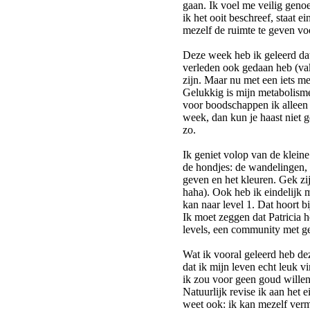
gaan. Ik voel me veilig genoe
ik het ooit beschreef, staat ei
mezelf de ruimte te geven voo
Deze week heb ik geleerd dat 
verleden ook gedaan heb (va
zijn. Maar nu met een iets m
Gelukkig is mijn metabolisme 
voor boodschappen ik alleen 
week, dan kun je haast niet g
zo.
Ik geniet volop van de klein
de hondjes: de wandelingen,
geven en het kleuren. Gek zi
haha). Ook heb ik eindelijk m
kan naar level 1. Dat hoort b
Ik moet zeggen dat Patricia 
levels, een community met g
Wat ik vooral geleerd heb d
dat ik mijn leven echt leuk v
ik zou voor geen goud willen
Natuurlijk revise ik aan het
weet ook: ik kan mezelf verm