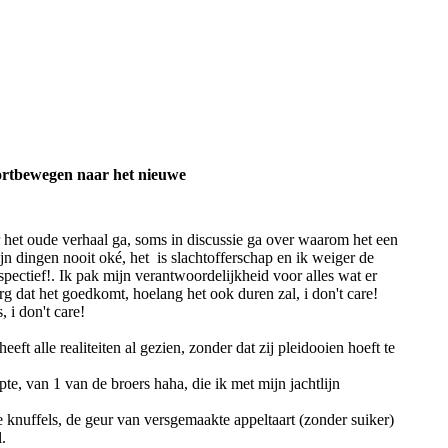
oortbewegen naar het nieuwe
 het oude verhaal ga, soms in discussie ga over waarom het een
ijn dingen nooit oké, het is slachtofferschap en ik weiger de
spectief!. Ik pak mijn verantwoordelijkheid voor alles wat er
g dat het goedkomt, hoelang het ook duren zal, i don't care!
 i don't care!
ft alle realiteiten al gezien, zonder dat zij pleidooien hoeft te
te, van 1 van de broers haha, die ik met mijn jachtlijn
 knuffels, de geur van versgemaakte appeltaart (zonder suiker)
l.