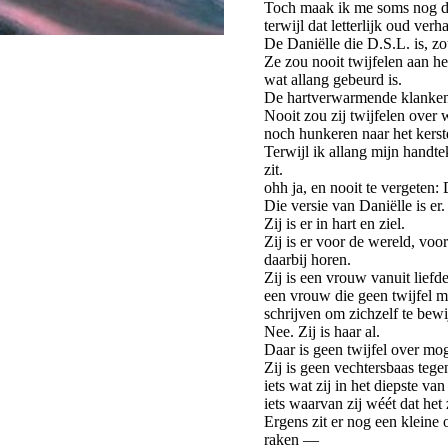
Toch maak ik me soms nog dr
terwijl dat letterlijk oud verha
De Daniëlle die D.S.L. is, zo
Ze zou nooit twijfelen aan h
wat allang gebeurd is.
De hartverwarmende klanken v
Nooit zou zij twijfelen over wi
noch hunkeren naar het kerstd
Terwijl ik allang mijn handte
zit.
ohh ja, en nooit te vergeten:
Die versie van Daniëlle is er.
Zij is er in hart en ziel.
Zij is er voor de wereld, voo
daarbij horen.
Zij is een vrouw vanuit liefd
een vrouw die geen twijfel m
schrijven om zichzelf te bewi
Nee. Zij is haar al.
Daar is geen twijfel over mog
Zij is geen vechtersbaas tegen 
iets wat zij in het diepste van
iets waarvan zij wéét dat het 
Ergens zit er nog een kleine o
raken —