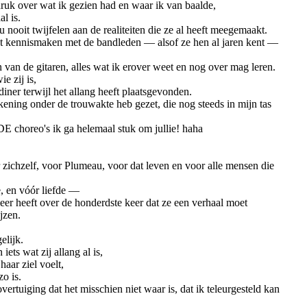
uk over wat ik gezien had en waar ik van baalde,
al is.
u nooit twijfelen aan de realiteiten die ze al heeft meegemaakt.
et kennismaken met de bandleden — alsof ze hen al jaren kent —
an de gitaren, alles wat ik erover weet en nog over mag leren.
e zij is,
iner terwijl het allang heeft plaatsgevonden.
kening onder de trouwakte heb gezet, die nog steeds in mijn tas
 DE choreo's ik ga helemaal stuk om jullie! haha
r zichzelf, voor Plumeau, voor dat leven en voor alle mensen die
e, en vóór liefde —
eer heeft over de honderdste keer dat ze een verhaal moet
jzen.
elijk.
iets wat zij allang al is,
 haar ziel voelt,
zo is.
vertuiging dat het misschien niet waar is, dat ik teleurgesteld kan