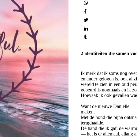
2 identiteiten die samen v
Ik merk dat ik soms nog over
en ander gelogen is, ook al z
wereld te zien in een oud per
gebeurd is nogmaals en ik zor
Hoevaak ik ook gevallen was,
Want de nieuwe Daniëlle — hee
maken.
Met de hond die bijna ontsnap
terughaalde.
De hand die ik gaf, de warme
— het is er allemaal, allang a