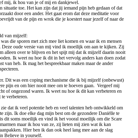
ef mij, ik hou van je of mij en dankjewel.
 situatie toe. Het kan zijn dat jij iemand pijn heb gedaan of dat
oorzaakt door een ander. Het gaat erom dat deze meditatie voor
 bevrijdt van de pijn en wrok die je koestert naar jezelf of naar de
ld van mijzelf:
sie was die sporen met zich mee liet komen en waar ik en mensen
Deze oude versie van mij vind ik moeilijk om aan te kijken. Zij
 alleen over te blijven en het spijt mij dat ik mijzelf daarin nooit
oden. Ik weet nu hoe ik dit in het vervolg anders kan doen zodat
 last van heb. Ik mag het bespreekbaar maken maar de ander
specteren.
ter. Dit was een coping mechanisme die ik bij mijzelf (onbewust)
dere pijn en om hier nooit mee om te hoeven gaan. Vergeef mij
echt of ongezond waren. Ik weet nu hoe ik dit kan verbeteren en
 te verbeteren.
 zie dat ik veel potentie heb en veel talenten heb ontwikkeld om
e zijn. Ik doe elke dag mijn best om de gezondere Daniëlle te
 is dit soms moeilijk en vind ik het vooral moeilijk om die Scare
marmen maar ik hou van ze, zij lieten mij zien wat ik kan
 aanpakken. Hier ben ik dan ook heel lang mee aan de slag
n Believe in yourself.