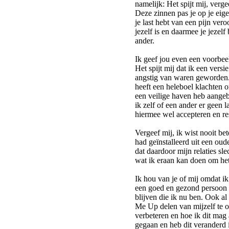
namelijk: Het spijt mij, verge
Deze zinnen pas je op je eigen
je last hebt van een pijn ver
jezelf is en daarmee je jezelf
ander.
Ik geef jou even een voorbee
Het spijt mij dat ik een ver
angstig van waren geworden. 
heeft een heleboel klachten om
een veilige haven heb aangeb
ik zelf of een ander er geen
hiermee wel accepteren en re
Vergeef mij, ik wist nooit be
had geïnstalleerd uit een ou
dat daardoor mijn relaties sl
wat ik eraan kan doen om het
Ik hou van je of mij omdat ik
een goed en gezond persoon t
blijven die ik nu ben. Ook al
Me Up delen van mijzelf te o
verbeteren en hoe ik dit mag
gegaan en heb dit veranderd i