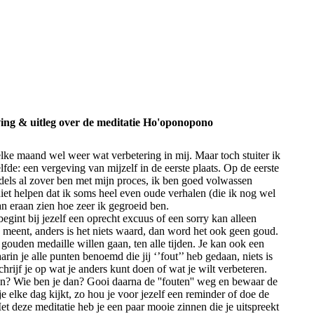
ving & uitleg over de meditatie Ho'oponopono
 elke maand wel weer wat verbetering in mij. Maar toch stuiter ik
lfde: een vergeving van mijzelf in de eerste plaats. Op de eerste
iddels al zover ben met mijn proces, ik ben goed volwassen
et helpen dat ik soms heel even oude verhalen (die ik nog wel
an eraan zien hoe zeer ik gegroeid ben.
gint bij jezelf een oprecht excuus of een sorry kan alleen
 meent, anders is het niets waard, dan word het ook geen goud.
gouden medaille willen gaan, ten alle tijden. Je kan ook een
aarin je alle punten benoemd die jij ‘’fout’’ heb gedaan, niets is
schrijf je op wat je anders kunt doen of wat je wilt verbeteren.
n? Wie ben je dan? Gooi daarna de ''fouten'' weg en bewaar de
e elke dag kijkt, zo hou je voor jezelf een reminder of doe de
t deze meditatie heb je een paar mooie zinnen die je uitspreekt