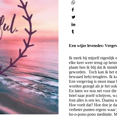
Een wijze levensles: Verge
Ik merk bij mijzelf eigenlijk
elke keer weer terug op hetze
plaats ben ik blij dat ik inm
geworden. Toch kan ik het ni
bewaard heb) teruglees. Ik k
Een vergeving is mooi maar be
worden gezegd als je het ook
En laten we nou net voor die 
brief naar jezelf schrijven, w
fout alles is een les. Daarna 
Hoe voelt dat? Hoe doe je da
verbeter punten ergens waar j
ho-o-pono-pono meditatie. Me